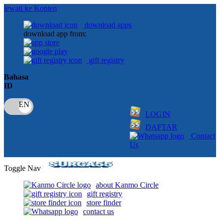
lewati ke Konten
download apps
download app from:
gift registry
Bahasa
ID
LOGIN
DAFTAR
Contact
Us
Toggle Nav
about Kanmo Circle
gift registry
store finder
contact us