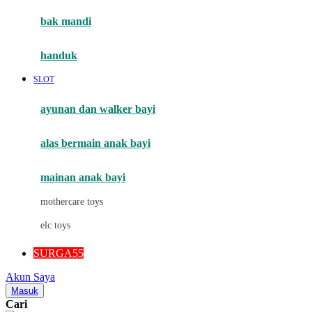
Moby
bak mandi
Momami
handuk
Mothercare
SLOT
Mustela
ayunan dan walker bayi
My Buddy Tag
My K
alas bermain anak bayi
N
mainan anak bayi
Naif
mothercare toys
Nike
elc toys
Nordic Natural
SURGA55
Nuby
Akun Saya
Nuna
Masuk
Cari