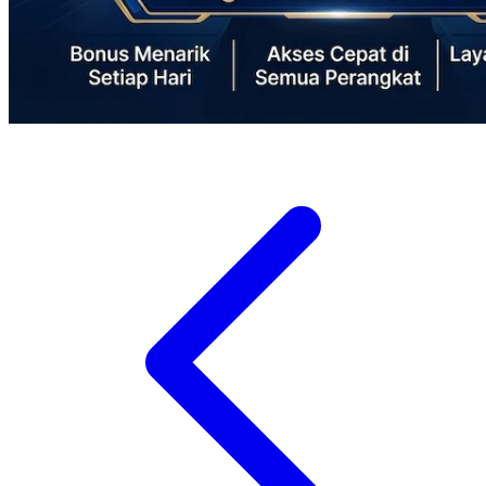
Twistshake
TY Toys
U
V
Veja
Vitaflow
Vtech
W
Waterland
Wellness
X