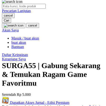
O
Pencarian Lanjutan
Oh Ma Grain
cancel
Okiedog
Cari
cancel
P
Akun Saya
Masuk / buat akun
Peachy
buat akun
Phil & Ted's
Bantuan
Philips Avent
Daftar Keinginan
Keranjang Saya
Pigeon
SURGA55 | Gabung Sekarang
Playgro
& Temukan Ragam Game
Poled Global
Favoritmu
Ponycycle
Serendah
Rp 5.000
Puma
Dapatkan Akses
Jurnal
-
Edisi Premium
Pureats