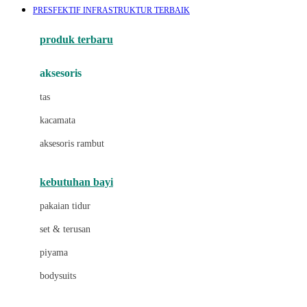
PRESFEKTIF INFRASTRUKTUR TERBAIK
Azetabio
produk terbaru
B
aksesoris
Baabaasheepz
tas
Babiators
kacamata
Baby Dove
aksesoris rambut
Baby Jogger
Baby Rovega
kebutuhan bayi
Babybee
pakaian tidur
Banana Boat
set & terusan
Banz
piyama
Barbie
bodysuits
Beaba