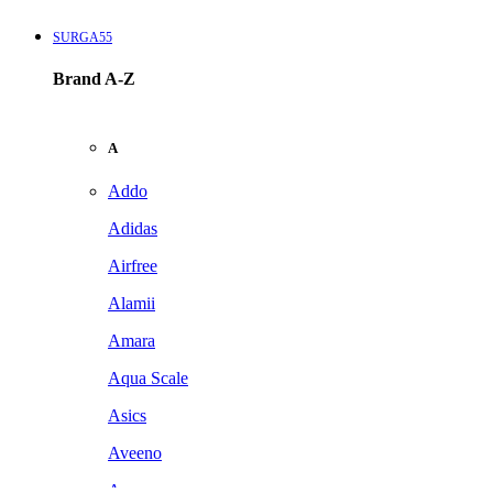
SURGA55
Brand A-Z
A
Addo
Adidas
Airfree
Alamii
Amara
Aqua Scale
Asics
Aveeno
Awan