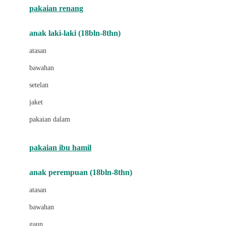
pakaian renang
Bumkins
anak laki-laki (18bln-8thn)
C
atasan
Cetaphil
bawahan
Chicco
setelan
Childlife
jaket
Clevamama
pakaian dalam
Cocolatte
Cottonseeds
pakaian ibu hamil
Cozy N Safe
anak perempuan (18bln-8thn)
Crane
atasan
Cybex
bawahan
D
gaun