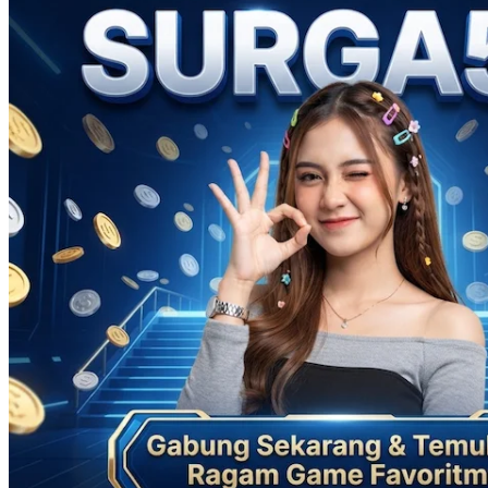
Squishmallows
Starbooks
Stick-O
Stokke
Sudocrem
Sumimo
Sunnylife
Sun-Staches
Swimava
T
Tommee Tippee
Trunki
Tutti Bambini